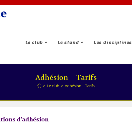
de
Le club
Le stand
Les disciplines
Adhésion – Tarifs
>
Le club
>
Adhésion – Tarifs
tions d’adhésion