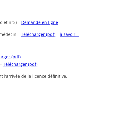
volet n°3) –
Demande en ligne
e médecin –
Télécharger (pdf)
–
à savoir –
arger (pdf)
 –
Télécharger (pdf)
 l’arrivée de la licence définitive.